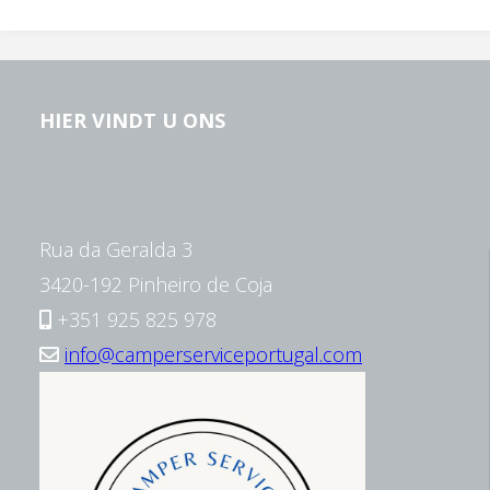
klanten,
lees
HIER VINDT U ONS
ook
onze
reviews."
Rua da Geralda 3
3420-192 Pinheiro de Coja
+351 925 825 978
info@camperserviceportugal.com