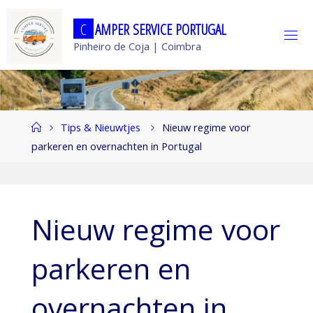
Ga
C
A
M
P
E
R
S
E
R
V
I
C
E
P
O
R
T
U
G
A
L
naar
Pinheiro de Coja | Coimbra
de
inhoud
Home
Tips & Nieuwtjes
Nieuw regime voor
parkeren en overnachten in Portugal
Nieuw regime voor
parkeren en
overnachten in