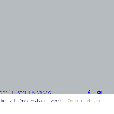
ÇÕES
|
STEL UW VRAAG
kunt zich afmelden als u dat wenst.
Cookie instellingen
Aangedreven door
Fluida
&
WordPress.