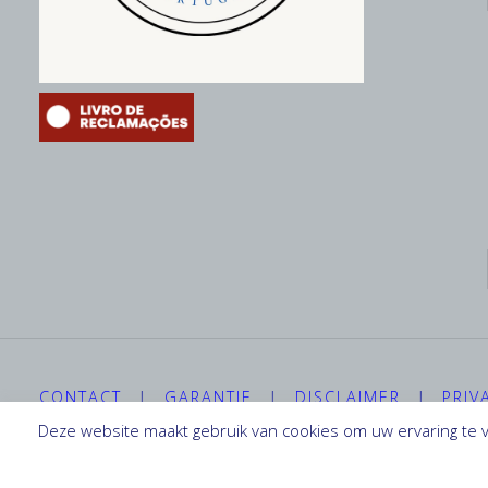
CONTACT
|
GARANTIE
|
DISCLAIMER
|
PRIV
Deze website maakt gebruik van cookies om uw ervaring te v
©2019-2026 Camper Service Portugal