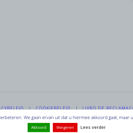
ACYBELEID
|
COOKIEBELEID
|
LIVRO DE RECLAMA
erbeteren. We gaan ervan uit dat u hiermee akkoord gaat, maar u 
Lees verder
Akkoord
Weigeren