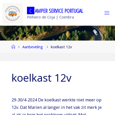
Ga
C
A
M
P
E
R
S
E
R
V
I
C
E
P
O
R
T
U
G
A
L
naar
Pinheiro de Coja | Coimbra
de
inhoud
Home
Aanbeveling
koelkast 12v
koelkast 12v
29-30/4-2024 De koelkast werkte niet meer op
12v. Dat Marien al langer in het vak zit merk je
al als je hem het probleem uitlegt. Met