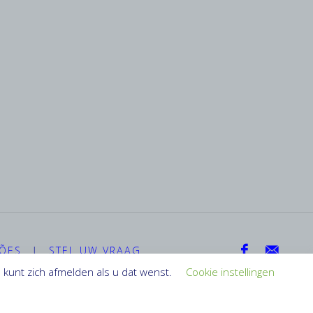
ÇÕES
|
STEL UW VRAAG
kunt zich afmelden als u dat wenst.
Cookie instellingen
Aangedreven door
Fluida
&
WordPress.