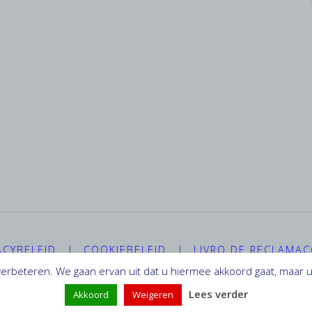
ACYBELEID
|
COOKIEBELEID
|
LIVRO DE RECLAMA
erbeteren. We gaan ervan uit dat u hiermee akkoord gaat, maar u 
Lees verder
Akkoord
Weigeren