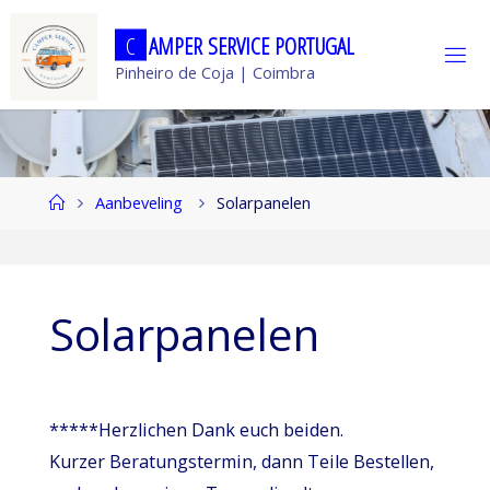
Ga
C
A
M
P
E
R
S
E
R
V
I
C
E
P
O
R
T
U
G
A
L
naar
Pinheiro de Coja | Coimbra
de
inhoud
Home
Aanbeveling
Solarpanelen
Solarpanelen
*****Herzlichen Dank euch beiden.
Kurzer Beratungstermin, dann Teile Bestellen,